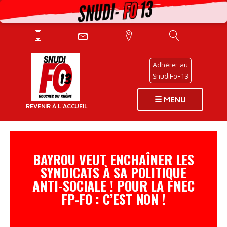
Adhérer au
SnudiFo-13
☰ MENU
REVENIR À L'ACCUEIL
BAYROU VEUT ENCHAÎNER LES
PAGES
SYNDICATS À SA POLITIQUE
PRINCIPALES
ANTI-SOCIALE ! POUR LA FNEC
FP-FO : C’EST NON !
INFOS
DÉLÉGUÉS