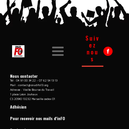
Suiv
ez
nou
s
Nous contacter
Tél : 04 91 00 34 22 - 07 62 54 13 13
Mail :
contact@snudifo13.org
Adresse : Vieille Bourse du Travail
1 place Léon Jouhaux
CS 20540 13232 Marseille cedex 01
Adhésion
Pour recevoir nos mails d’inFO